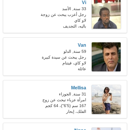
Vi
33 سنة, الأسد
رجل أعزب يبحث عن زوجة
23-29
لاو كاي
باليه، التجديف
Van
59 سنة, الدلو
رجل يبحث عن سيدة كبيرة
لاو كاي، فيتنام
عائلة
Mellisa
31 سنة, الجوزاء
امرأة عزباء تبحث عن زوج
32-39
167 سم (5'6")، 64 كجم
(141 رطلا)
الفلك، إبحار