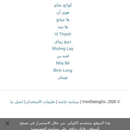
كوانج نجاي
هوي أن
ها جيانج
ها تينه
Vị Thanh
دونغ زواي
Mường Lay
فينه ين
Nhà Bè
Bình Long
فيتنام
© 2026, VnmDatingGo |
سياسة خاصة
|
تعليمات الاستخدام
|
اتصل بنا
هذا الموقع يستخدم الكوكيز. من خلال الاستمرار في تصفح
الموقع ، فإنك توافق على
سياسة الخصوصية