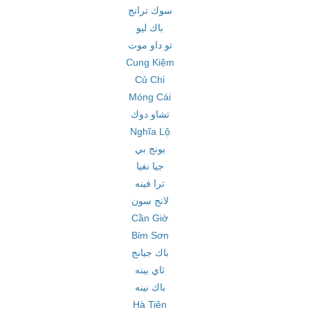
سوك ترانج
باك ليو
تو داو موت
Cung Kiệm
Củ Chi
Móng Cái
تشاو دوك
Nghĩa Lộ
يونج بي
جيا نغيا
ترا فينه
لانج سون
Cần Giờ
Bỉm Sơn
باك جيانج
ثاي بينه
باك نينه
Hà Tiên