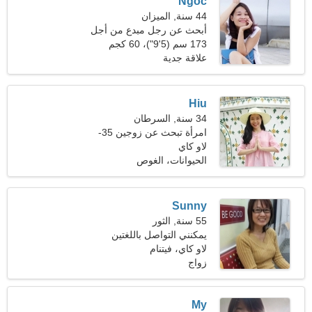
Ngoc
44 سنة, الميزان
أبحث عن رجل مبدع من أجل
المتعة
173 سم (5'9")، 60 كجم
(132 رطلا)
علاقة جدية
Hiu
34 سنة, السرطان
امرأة تبحث عن زوجين 35-
45
لاو كاي
الحيوانات، الغوص
Sunny
55 سنة, الثور
يمكنني التواصل باللغتين
لاو كاي، فيتنام
العربية والبرتغالية
زواج
My