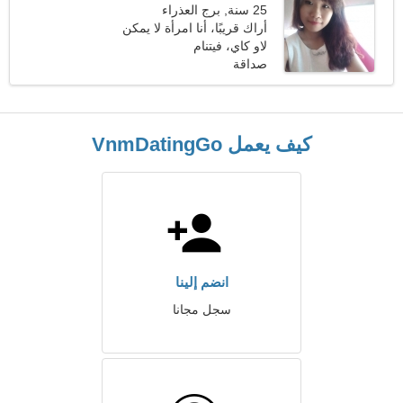
25 سنة, برج العذراء
أراك قريبًا، أنا امرأة لا يمكن
الاقتراب منها
لاو كاي، فيتنام
صداقة
كيف يعمل VnmDatingGo
انضم إلينا
سجل مجانا